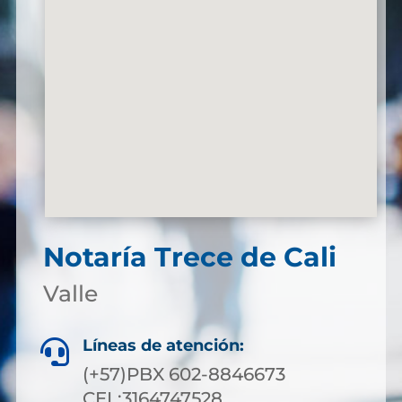
Notaría Trece de Cali
Valle
Líneas de atención:

(+57)PBX 602-8846673
CEL:3164747528