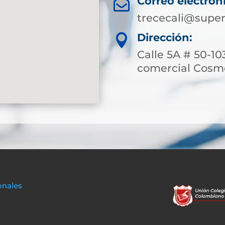
Correo electrón

trececali@super
Dirección:

Calle 5A # 50-10
comercial Cosm
onales