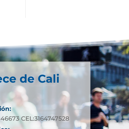
ece de Cali
ión:
846673 CEL:3164747528