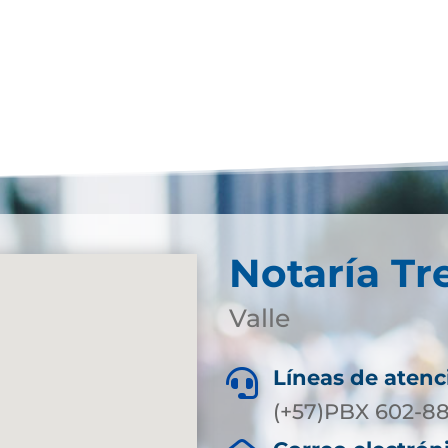
Notaría Tr
Valle
Líneas de atenc

(+57)PBX 602-8