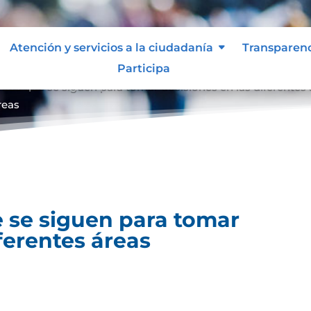
Atención y servicios a la ciudadanía
Transparen
Participa
entos que se siguen para tomar decisiones en las diferentes
reas
 se siguen para tomar
ferentes áreas