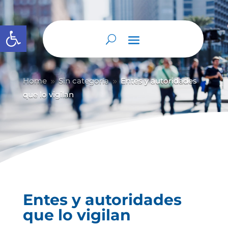
Abrir barra de herramientas
Home
Sin categoría
Entes y autoridades
9
9
que lo vigilan
Entes y autoridades
que lo vigilan