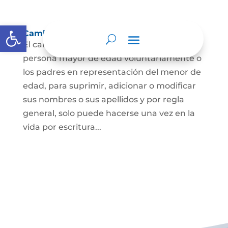
Abrir barra de herramientas
Cambio Nombre
El cambio de nombre lo podrá hacer la
persona mayor de edad voluntariamente o
los padres en representación del menor de
edad, para suprimir, adicionar o modificar
sus nombres o sus apellidos y por regla
general, solo puede hacerse una vez en la
vida por escritura...