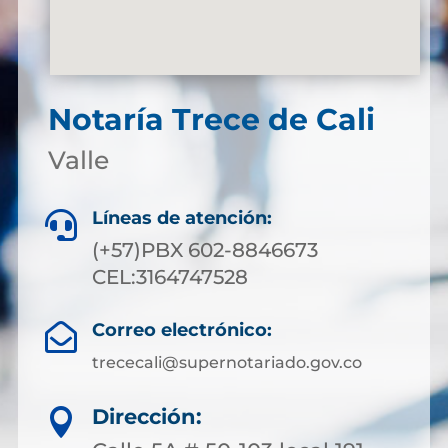
Notaría Trece de Cali
Valle
Líneas de atención:

(+57)PBX 602-8846673
CEL:3164747528
Correo electrónico:

trececali@supernotariado.gov.co
Dirección:
