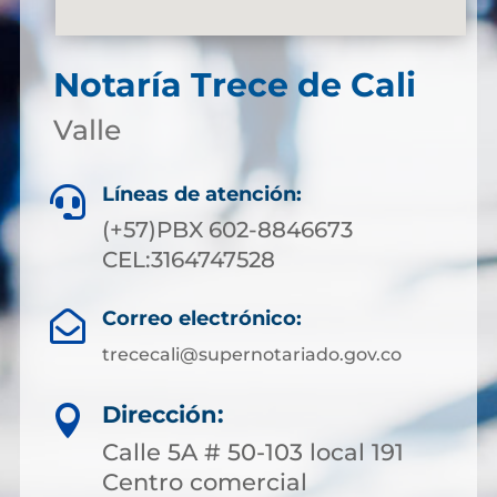
Notaría Trece de Cali
Valle
Líneas de atención:

(+57)PBX 602-8846673
CEL:3164747528
Correo electrónico:

trececali@supernotariado.gov.co
Dirección:

Calle 5A # 50-103 local 191
Centro comercial