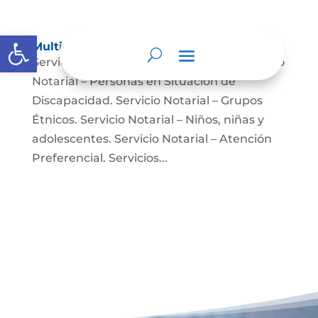
Abrir barra de herramientas
Multimedia
Servicio Notarial – Fuerzas Militares. Servicio
Notarial – Personas en Situación de
Discapacidad. Servicio Notarial – Grupos
Étnicos. Servicio Notarial – Niños, niñas y
adolescentes. Servicio Notarial – Atención
Preferencial. Servicios...