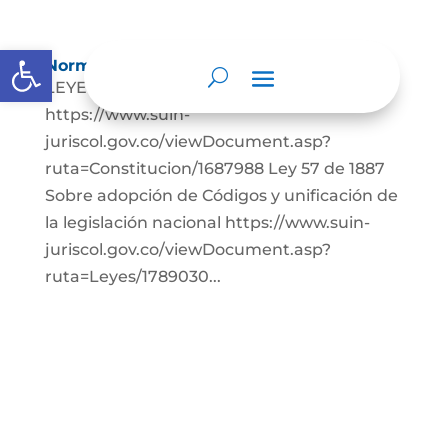
Abrir barra de herramientas
Normatividad
LEYES: Constitución Política de Colombia.
https://www.suin-
juriscol.gov.co/viewDocument.asp?
ruta=Constitucion/1687988 Ley 57 de 1887
Sobre adopción de Códigos y unificación de
la legislación nacional https://www.suin-
juriscol.gov.co/viewDocument.asp?
ruta=Leyes/1789030...