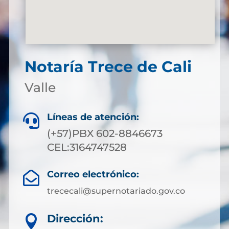
Notaría Trece de Cali
Valle
Líneas de atención:

(+57)PBX 602-8846673
CEL:3164747528
Correo electrónico:

trececali@supernotariado.gov.co
Dirección:
