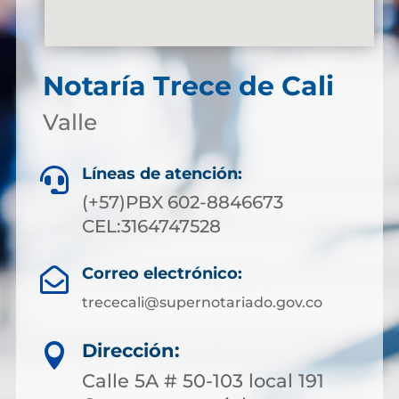
Notaría Trece de Cali
Valle
Líneas de atención:

(+57)PBX 602-8846673
CEL:3164747528
Correo electrónico:

trececali@supernotariado.gov.co
Dirección:

Calle 5A # 50-103 local 191