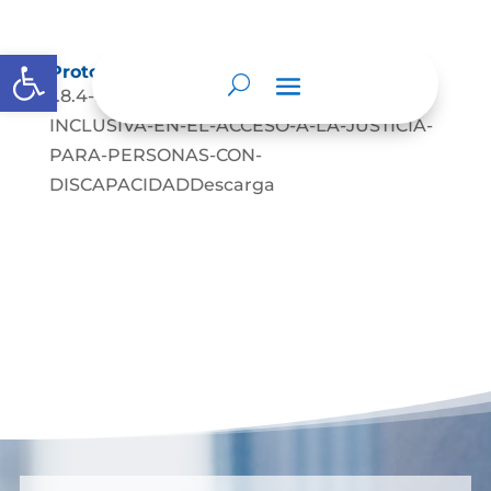
Abrir barra de herramientas
Protocolos de Atención
1.8.4-PROTOCOLOS-DE-ATENCION-
INCLUSIVA-EN-EL-ACCESO-A-LA-JUSTICIA-
PARA-PERSONAS-CON-
DISCAPACIDADDescarga