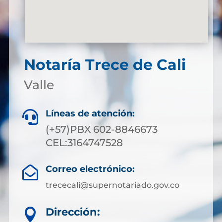
Notaría Trece de Cali
Valle
Líneas de atención:

(+57)PBX 602-8846673
CEL:3164747528
Correo electrónico:

trececali@supernotariado.gov.co
Dirección:
