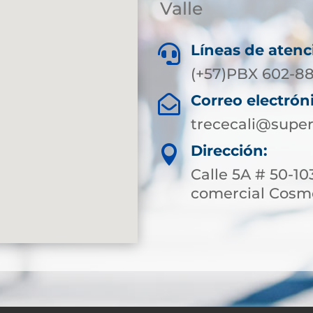
Valle
Líneas de atenc

(+57)PBX 602-8
Correo electrón

trececali@super
Dirección:

Calle 5A # 50-10
comercial Cosm