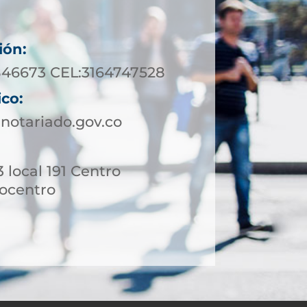
ión:
846673 CEL:3164747528
ico:
notariado.gov.co
3 local 191 Centro
ocentro