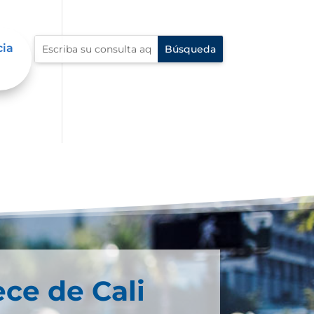
cia
ece de Cali